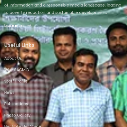
of information and a responsible media landscape, leading
to poverty reduction and sustainable development.
Learn more
Useful Links
About Us
Why SACMID
Staff Profile
News
Publications
Photo Gallery
Her Vote Her Voice