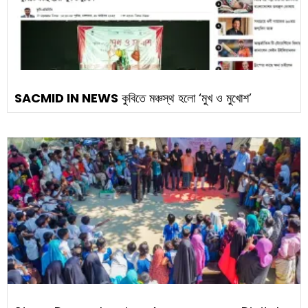
SACMID IN NEWS
কুবিতে মঞ্চস্থ হলো ‘মুখ ও মুখোশ’