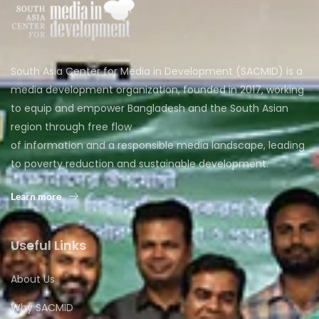
South Asia Center for Media in Development (SACMID) is a
media development organization, founded in 2017, working
to equip and empower Bangladesh and the South Asian
region through free flow
of information and a responsible media landscape, leading
to poverty reduction and sustainable development.
Learn more
Useful Links
About Us
Why SACMID