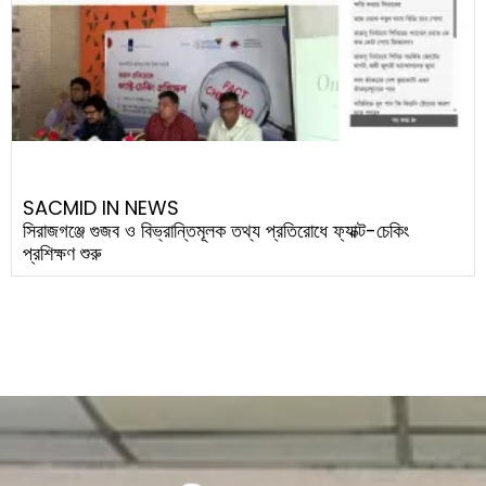
SACMID IN NEWS
সিরাজগঞ্জে গুজব ও বিভ্রান্তিমূলক তথ্য প্রতিরোধে ফ্যাক্ট-চেকিং
প্রশিক্ষণ শুরু