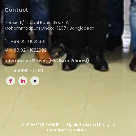
Contact
House: 11/11, Iqbal Road, Block: A
Mohammadpur I Dhaka-1207 I Bangladesh
+88 02 41022901
+88 02 41022902
Information Officer (Md. Easin Ahmed)
+8801914775141
© 2016-2026 SACMID. All Rights Reserved | Design &
Developed by
BDIGITIC