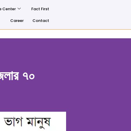
e Center
Fact First
Career
Contact
েলার ৭০