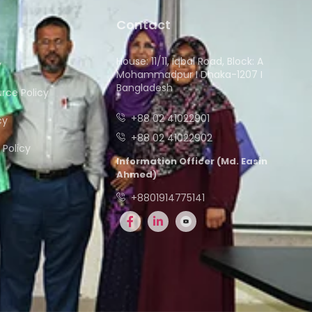
Contact
House: 11/11, Iqbal Road, Block: A
y
Mohammadpur I Dhaka-1207 I
Bangladesh
ce Policy
+88 02 41022901
cy
+88 02 41022902
Policy
Information Officer (Md. Easin
Ahmed)
+8801914775141