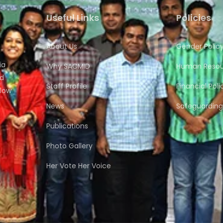
Useful Links
Policies
About Us
Gender Polic
ia
Why SACMID
Human Resour
nd
Staff Profile
Financial Poli
flow
News
Safeguarding 
Publications
Photo Gallery
Her Vote Her Voice