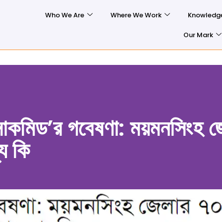
Who We Are
Where We Work
Knowledg
Our Mark
াকমিড’র গবেষণা: ময়মনসিংহ জ
্য কি