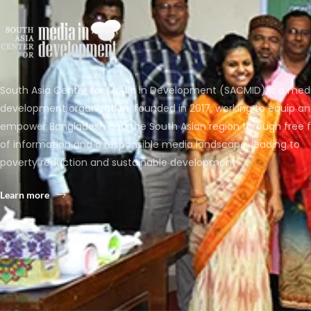
South Asia Center for Media in Development (SACMID) is a med
development organization, founded in 2017, working to equip a
empower Bangladesh and the South Asian region through free 
of information and a responsible media landscape, leading to
poverty reduction and sustainable development.
Learn more