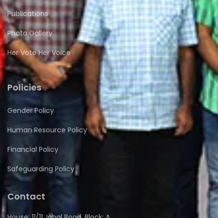
Publications
Photo Gallery
Her Vote Her Voice
Policies
Gender Policy
Human Resource Policy
Financial Policy
Safeguarding Policy
Contact
House: 11/11, Iqbal Road, Block: A