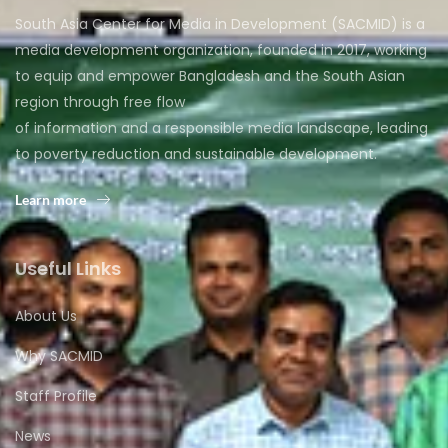
South Asia Center for Media in Development (SACMID) is a
media development organization, founded in 2017, working
to equip and empower Bangladesh and the South Asian
region through free flow
of information and a responsible media landscape, leading
to poverty reduction and sustainable development.
Learn more
Useful Links
About Us
Why SACMID
Staff Profile
News