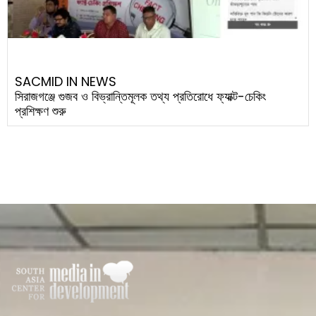
SACMID IN NEWS
সিরাজগঞ্জে গুজব ও বিভ্রান্তিমূলক তথ্য প্রতিরোধে ফ্যাক্ট-চেকিং
প্রশিক্ষণ শুরু