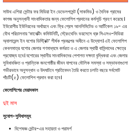
সাউথ এশিয়া সেন্টার ফর মিডিয়া ইন ডেভেলপমেন্ট (সাকমিড) ও দৈনিক গ্রামের
কাগজ অনুসন্ধানী সাংবাদিকতার জন্য ফেলোশিপ প্রদানের কর্মসূচি গ্রহণ করেছে।
ইউরোপীয় ইউনিয়নের অর্থায়নে এবং ফ্রি প্রেস আনলিমিটেড ও আর্টিকেল ১৯- এর
যৌথ পরিচালনায় ‘কানেক্টিং কমিউনিটি, স্ট্রেংথেনিং ভয়সেসে থ্রু সিএসও-মিডিয়া
অ্যালায়েন্স ইন যশোর ডিস্ট্রিক্ট’ শীর্ষক প্রকল্পের অধীনে এ উদ্যোগ। এই ফেলোশিপ
কেবলমাত্র যশোর জেলার গণমাধ্যমে কর্মরত ও এ জেলার স্থায়ী বাসিন্দাদের ক্ষেত্রে
প্রযোজ্য হবে। যশোরের স্থানীয় সাংবাদিকদের পেশাগত দক্ষতা বৃদ্ধিকরা এবং জেলার
সুবিধাবঞ্চিত ও প্রান্তিক জনগোষ্ঠীর জীবন যাপনের মৌলিক সমস্যা ও সম্ভাবনাগুলো
গভীরভাবে অনুসন্ধান ও উদঘাটনে প্রতিবেদন তৈরি করতে চলতি বছরে সর্বমোট
পাঁচটি(৫) ফেলোশিপ প্রদান করা হবে।
ফেলোশিপের মেয়াদকাল
দুই মাস
সুযোগ-সুবিধাসমূহ
বিশেষজ্ঞ মেন্টর-এর সহায়তা ও পরামর্শ