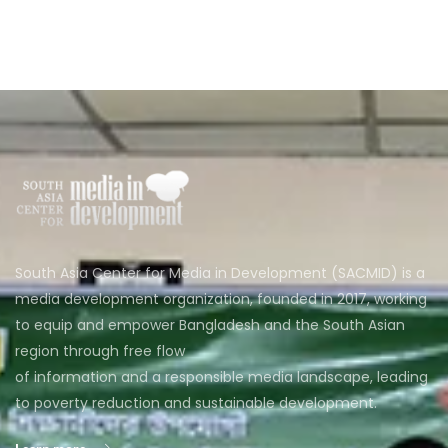
South Asia Center for Media in Development (SACMID) is a
media development organization, founded in 2017, working
to equip and empower Bangladesh and the South Asian
region through free flow
of information and a responsible media landscape, leading
to poverty reduction and sustainable development.