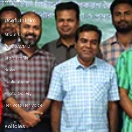
Learn more
Useful Links
About Us
Why SACMID
Staff Profile
News
Publications
Photo Gallery
Her Vote Her Voice
Policies