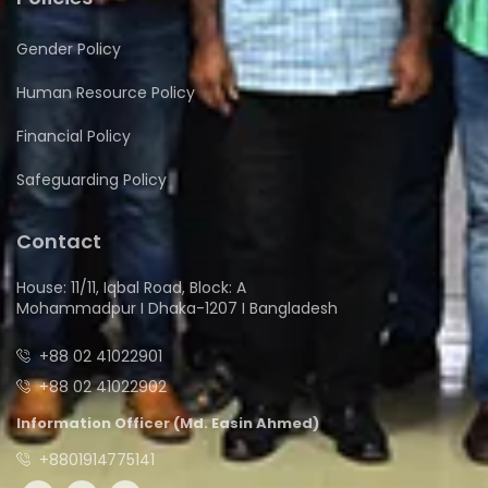
Gender Policy
Human Resource Policy
Financial Policy
Safeguarding Policy
Contact
House: 11/11, Iqbal Road, Block: A
Mohammadpur I Dhaka-1207 I Bangladesh
+88 02 41022901
+88 02 41022902
Information Officer (Md. Easin Ahmed)
+8801914775141