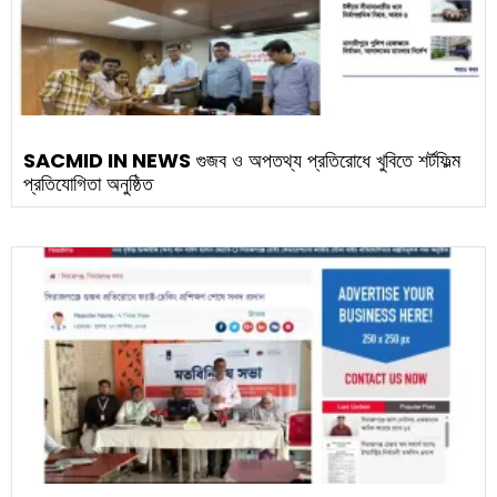
SACMID IN NEWS
গুজব ও অপতথ্য প্রতিরোধে খুবিতে শর্টফিল্ম
প্রতিযোগিতা অনুষ্ঠিত