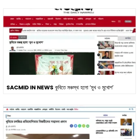
SACMID IN NEWS
কুবিতে মঞ্চস্থ হলো ‘মুখ ও মুখোশ’