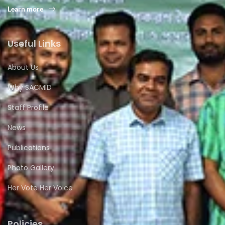
Learn more
Useful Links
About Us
Why SACMID
Staff Profile
News
Publications
Photo Gallery
Her Vote Her Voice
Policies